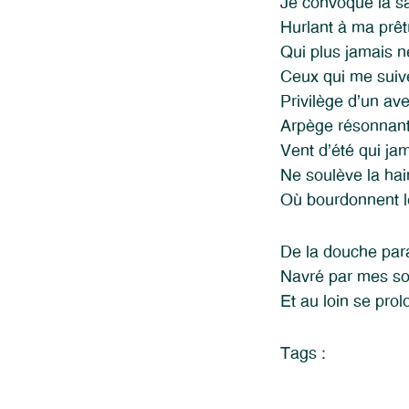
Je convoque la s
Hurlant à ma prê
Qui plus jamais n
Ceux qui me suiv
Privilège d’un ave
Arpège résonnant
Vent d’été qui ja
Ne soulève la ha
Où bourdonnent l
De la douche par
Navré par mes s
Et au loin se pro
Tags :