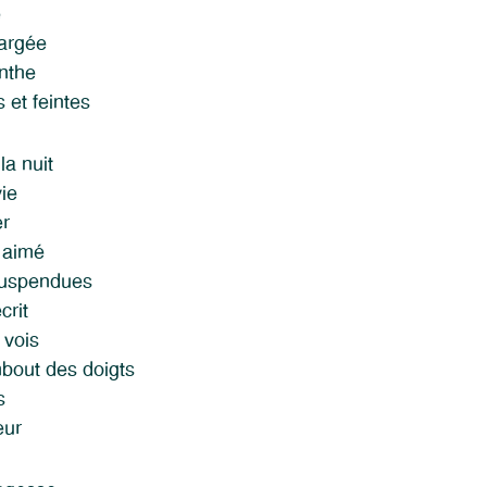
e
hargée
nthe
 et feintes
la nuit
vie
er
e aimé
suspendues
crit
 vois
out des doigts
s
eur