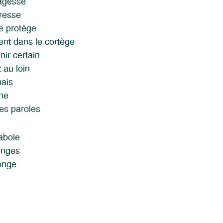
agesse
tresse
e protège
ent dans le cortège
nir certain
 au loin
mais
ine
es paroles
abole
onges
longe