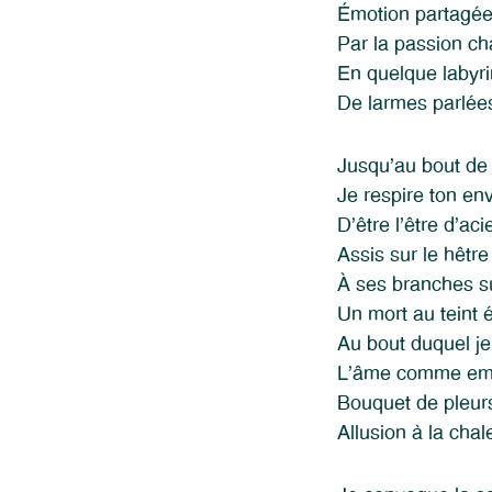
Émotion partagé
Par la passion c
En quelque labyri
De larmes parlées
Jusqu’au bout de 
Je respire ton en
D’être l’être d’aci
Assis sur le hêtr
À ses branches 
Un mort au teint é
Au bout duquel je
L’âme comme emb
Bouquet de pleur
Allusion à la chal