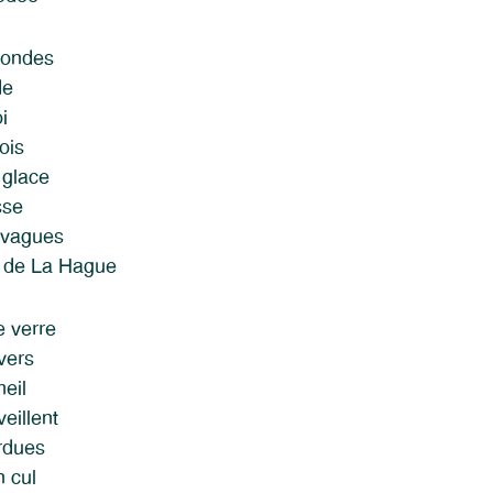
s ondes
de
i
ois
 glace
sse
 vagues
s de La Hague
e verre
vers
eil
eillent
rdues
n cul