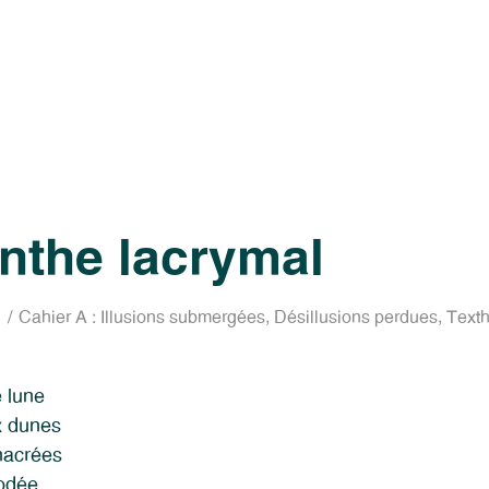
nthe lacrymal
Cahier A : Illusions submergées
,
Désillusions perdues
,
Texth
 lune
x dunes
nacrées
codée